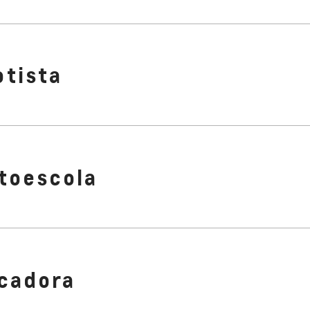
otista
toescola
cadora