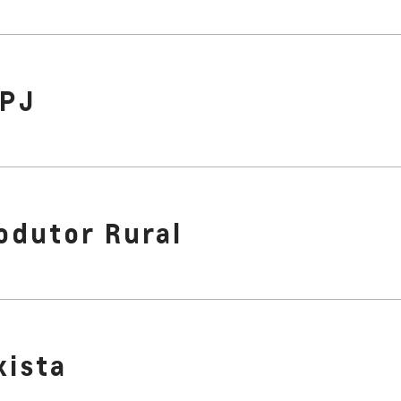
PJ
odutor Rural
xista