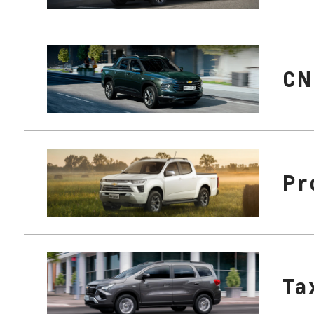
CN
Pr
Ta