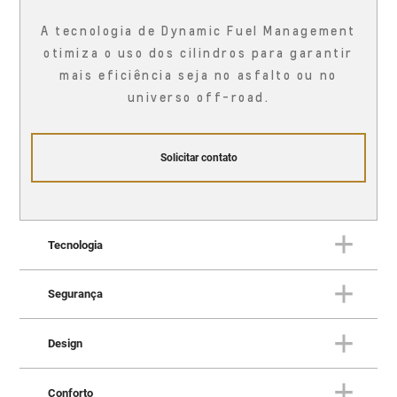
A tecnologia de Dynamic Fuel Management
otimiza o uso dos cilindros para garantir
mais eficiência seja no asfalto ou no
universo off-road.
Solicitar contato
Tecnologia
Segurança
TECNOLOGIA
Uma fortaleza conectada à vida
Design
real
SEGURANÇA
Proteção em todas as direções
Conforto